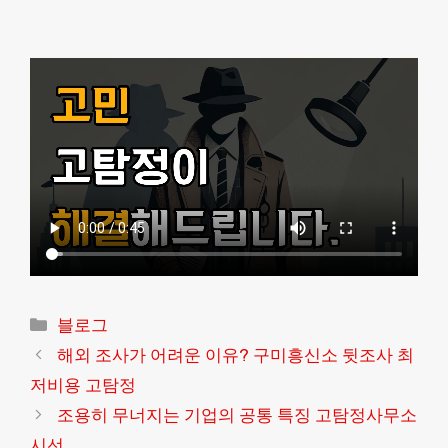
Categories
블로그
해외 조사가 어려운 이유? 구미흥신소 뒷조사 최
저비용 고탐정
조용히 무너지는 기업의 공통 특징 고탐정사무소
시선