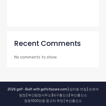
소가 정리한 합법의 경계
조용히 무너지는 기업의 공통 특징 고탐정사
무소 시선
Recent Comments
No comments to show.
2026 golf • Built with golfstlazare.com |
당리동 맛집
|
프로여
탐정
|
부산탐정사무소
|
대구흥신소
|
부산흥신소
창원
1500만원 중고차 추천 | 부산흥신소