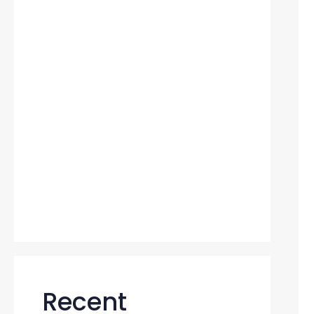
의 질을 바꾼다
https://www.xn-
-4k0bz97ae3as17b9gc.com증거수
집 실패하는 이유 완전 분석
24시간 탐정 서비스 현실 제주도흥신
소 가이드 2026
위치 추적이 허용되는 법적 기준 고탐
정사무소가 정리한 합법의 경계
조용히 무너지는 기업의 공통 특징 고
탐정사무소 시선
Recent