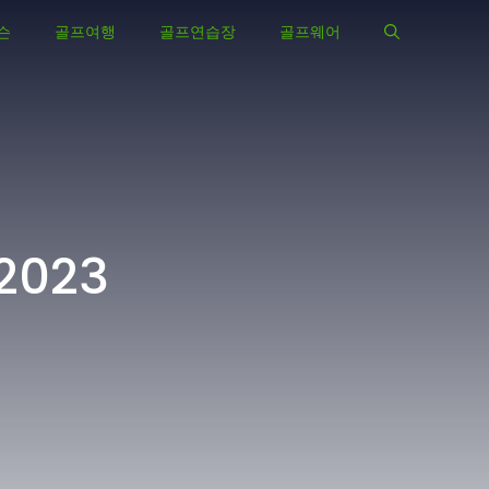
슨
골프여행
골프연습장
골프웨어
023