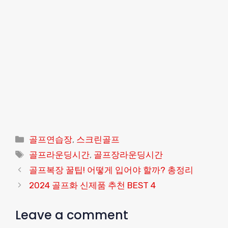
Categories
골프연습장
,
스크린골프
Tags
골프라운딩시간
,
골프장라운딩시간
골프복장 꿀팁! 어떻게 입어야 할까? 총정리
2024 골프화 신제품 추천 BEST 4
Leave a comment