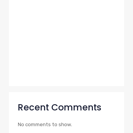
-4k0bz97ae3as17b9gc.com증거수집 실패
하는 이유 완전 분석
24시간 탐정 서비스 현실 제주도흥신소 가
이드 2026
위치 추적이 허용되는 법적 기준 고탐정사무
소가 정리한 합법의 경계
조용히 무너지는 기업의 공통 특징 고탐정사
무소 시선
Recent Comments
No comments to show.