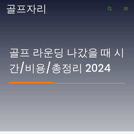
Skip
골프자리
ME
to
content
골프 라운딩 나갔을 때 시
간/비용/총정리 2024