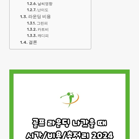
날씨영향
난이도
라운딩 비용
그린피
카트비
캐디피
결론