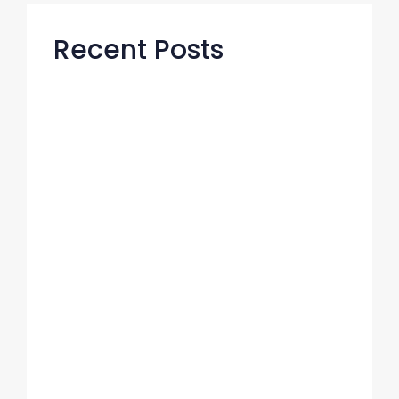
Recent Posts
거제도 해금강 여행 숙소 선택이 여행의 질
을 바꾼다
https://www.xn-
-4k0bz97ae3as17b9gc.com증거수집 실패
하는 이유 완전 분석
24시간 탐정 서비스 현실 제주도흥신소 가
이드 2026
위치 추적이 허용되는 법적 기준 고탐정사무
소가 정리한 합법의 경계
조용히 무너지는 기업의 공통 특징 고탐정사
무소 시선