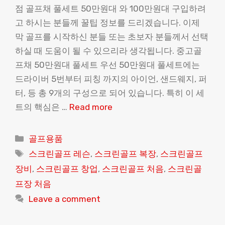
점 골프채 풀세트 50만원대 와 100만원대 구입하려
고 하시는 분들께 꿀팁 정보를 드리겠습니다. 이제
막 골프를 시작하신 분들 또는 초보자 분들께서 선택
하실 때 도움이 될 수 있으리라 생각됩니다. 중고골
프채 50만원대 풀세트 우선 50만원대 풀세트에는
드라이버 5번부터 피칭 까지의 아이언, 샌드웨지, 퍼
터, 등 총 9개의 구성으로 되어 있습니다. 특히 이 세
트의 핵심은 …
Read more
Categories
골프용품
Tags
스크린골프 레슨
,
스크린골프 복장
,
스크린골프
장비
,
스크린골프 창업
,
스크린골프 처음
,
스크린골
프장 처음
Leave a comment