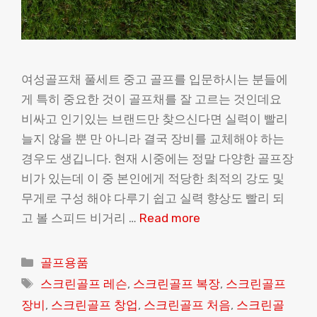
여성골프채 풀세트 중고 골프를 입문하시는 분들에
게 특히 중요한 것이 골프채를 잘 고르는 것인데요
비싸고 인기있는 브랜드만 찾으신다면 실력이 빨리
늘지 않을 뿐 만 아니라 결국 장비를 교체해야 하는
경우도 생깁니다. 현재 시중에는 정말 다양한 골프장
비가 있는데 이 중 본인에게 적당한 최적의 강도 및
무게로 구성 해야 다루기 쉽고 실력 향상도 빨리 되
고 볼 스피드 비거리 …
Read more
Categories
골프용품
Tags
스크린골프 레슨
,
스크린골프 복장
,
스크린골프
장비
,
스크린골프 창업
,
스크린골프 처음
,
스크린골