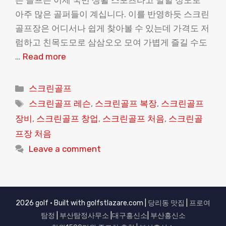
든 골프는 이제 국민 생활 스포츠라고 말할 정도로
아주 많은 골퍼들이 계십니다. 이를 반영하듯 스크린
골프장은 어디서나 쉽게 찾아볼 수 있는데 가격도 저
럼하고 친목도모로 삼삼오오 모여 가볍게 즐길 수도
…
Read more
Categories
스크린골프
Tags
스크린골프 레슨
,
스크린골프 복장
,
스크린골프
장비
,
스크린골프 창업
,
스크린골프 처음
,
스크린골
프장 처음
Leave a comment
2026 golf • Built with golfstlazare.com |
당리동 맛집
|
프로여
탐정
|
부산탐정사무소
|
대구흥신소
|
부산흥신소