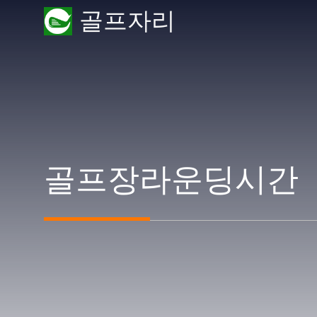
Skip
골프자리
to
content
골프장라운딩시간