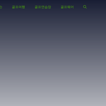
슨
골프여행
골프연습장
골프웨어