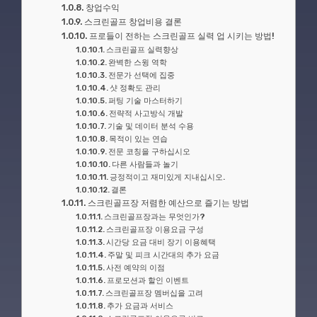
창업수익
스크린골프 창업비용 결론
프로들이 전하는 스크린골프 실력 업 시키는 방법!
스크린골프 실력향상
완벽한 스윙 역학
전문가 선택에 집중
샷 정확도 관리
퍼팅 기술 마스터하기
전략적 사고방식 개발
기술 및 데이터 분석 수용
목적이 있는 연습
전문 코칭을 구하십시오
다른 사람들과 놀기
긍정적이고 재미있게 지내십시오.
결론
스크린골프장 저렴한 예산으로 즐기는 방법
스크린골프장과는 무엇인가?
스크린골프장 이용요금 구성
시간당 요금 대비 장기 이용혜택
주말 및 피크 시간대의 추가 요금
사전 예약의 이점
프로모션과 할인 이벤트
스크린골프장 멤버십을 고려
추가 요금과 서비스